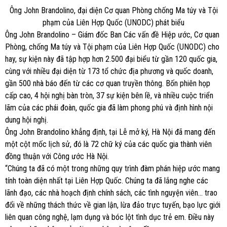
Ông John Brandolino, đại diện Cơ quan Phòng chống Ma túy và Tội
phạm của Liên Hợp Quốc (UNODC) phát biểu
Ông John Brandolino – Giám đốc Ban Các vấn đề Hiệp ước, Cơ quan
Phòng, chống Ma túy và Tội phạm của Liên Hợp Quốc (UNODC) cho
hay, sự kiện này đã tập hợp hơn 2.500 đại biểu từ gần 120 quốc gia,
cùng với nhiều đại diện từ 173 tổ chức địa phương và quốc doanh,
gần 500 nhà báo đến từ các cơ quan truyền thông. Bốn phiên họp
cấp cao, 4 hội nghị bàn tròn, 37 sự kiện bên lề, và nhiều cuộc triển
lãm của các phái đoàn, quốc gia đã làm phong phú và định hình nội
dung hội nghị.
Ông John Brandolino khẳng định, tại Lễ mở ký, Hà Nội đã mang đến
một cột mốc lịch sử, đó là 72 chữ ký của các quốc gia thành viên
đồng thuận với Công ước Hà Nội.
“Chúng ta đã có một trong những quy trình đàm phán hiệp ước mang
tính toàn diện nhất tại Liên Hợp Quốc. Chúng ta đã lắng nghe các
lãnh đạo, các nhà hoạch định chính sách, các tình nguyện viên… trao
đổi về những thách thức về gian lận, lừa đảo trực tuyến, bạo lực giới
liên quan công nghệ, lạm dụng và bóc lột tình dục trẻ em. Điều này