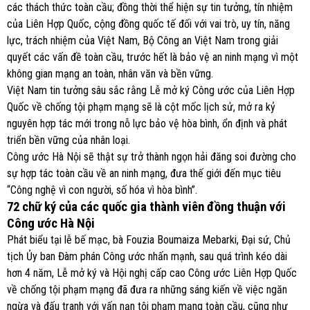
các thách thức toàn cầu; đồng thời thể hiện sự tin tưởng, tín nhiệm
của Liên Hợp Quốc, cộng đồng quốc tế đối với vai trò, uy tín, năng
lực, trách nhiệm của Việt Nam, Bộ Công an Việt Nam trong giải
quyết các vấn đề toàn cầu, trước hết là bảo vệ an ninh mạng vì một
không gian mạng an toàn, nhân văn và bền vững.
Việt Nam tin tưởng sâu sắc rằng Lễ mở ký Công ước của Liên Hợp
Quốc về chống tội phạm mạng sẽ là cột mốc lịch sử, mở ra kỷ
nguyên hợp tác mới trong nỗ lực bảo vệ hòa bình, ổn định và phát
triển bền vững của nhân loại.
Công ước Hà Nội sẽ thật sự trở thành ngọn hải đăng soi đường cho
sự hợp tác toàn cầu về an ninh mạng, đưa thế giới đến mục tiêu
“Công nghệ vì con người, số hóa vì hòa bình”.
72 chữ ký của các quốc gia thành viên đồng thuận với
Công ước Hà Nội
Phát biểu tại lễ bế mạc, bà Fouzia Boumaiza Mebarki, Đại sứ, Chủ
tịch Ủy ban Đàm phán Công ước nhấn mạnh, sau quá trình kéo dài
hơn 4 năm, Lễ mở ký và Hội nghị cấp cao Công ước Liên Hợp Quốc
về chống tội phạm mạng đã đưa ra những sáng kiến về việc ngăn
ngừa và đấu tranh với vấn nạn tội phạm mạng toàn cầu, cũng như