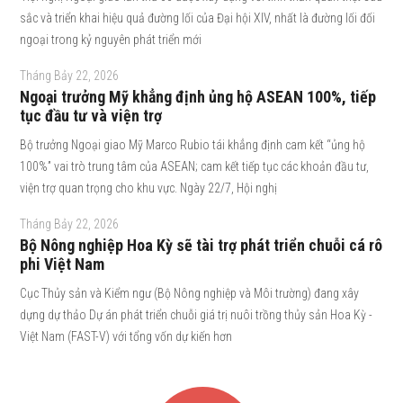
sắc và triển khai hiệu quả đường lối của Đại hội XIV, nhất là đường lối đối
ngoại trong kỷ nguyên phát triển mới
Tháng Bảy 22, 2026
Ngoại trưởng Mỹ khẳng định ủng hộ ASEAN 100%, tiếp
tục đầu tư và viện trợ
Bộ trưởng Ngoại giao Mỹ Marco Rubio tái khẳng định cam kết “ủng hộ
100%” vai trò trung tâm của ASEAN; cam kết tiếp tục các khoản đầu tư,
viện trợ quan trọng cho khu vực. Ngày 22/7, Hội nghị
Tháng Bảy 22, 2026
Bộ Nông nghiệp Hoa Kỳ sẽ tài trợ phát triển chuỗi cá rô
phi Việt Nam
Cục Thủy sản và Kiểm ngư (Bộ Nông nghiệp và Môi trường) đang xây
dựng dự thảo Dự án phát triển chuỗi giá trị nuôi trồng thủy sản Hoa Kỳ -
Việt Nam (FAST-V) với tổng vốn dự kiến hơn