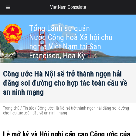
VietNam Consulate
Tổng Lãnh sự quán
Nước Cộng hoà Xã hội chủ
nghĩa Việt Nam tại San
Francisco, Hoa Kỳ
Công ước Hà Nội sẽ trở thành ngọn hải
đăng soi đường cho hợp tác toàn cầu về
an ninh mạng
Trang chủ
/
Tin tức
/
Công ước Hà Nội sẽ trở thành ngọn hải đăng soi đường
cho hợp tác toàn cầu về an ninh mạng
Lễ mở ký và Hội nghị cấp cao Công ước của