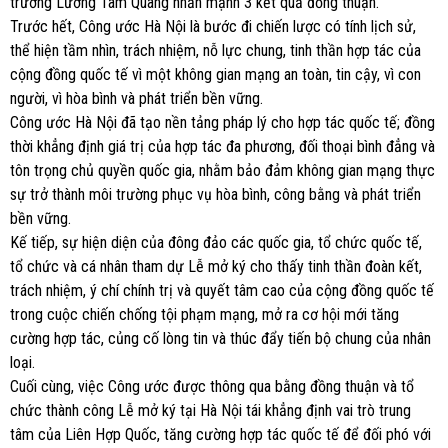
trưởng Lương Tam Quang nhấn mạnh 3 kết quả đồng thuận.
Trước hết, Công ước Hà Nội là bước đi chiến lược có tính lịch sử,
thể hiện tầm nhìn, trách nhiệm, nỗ lực chung, tinh thần hợp tác của
cộng đồng quốc tế vì một không gian mạng an toàn, tin cậy, vì con
người, vì hòa bình và phát triển bền vững.
Công ước Hà Nội đã tạo nền tảng pháp lý cho hợp tác quốc tế; đồng
thời khẳng định giá trị của hợp tác đa phương, đối thoại bình đẳng và
tôn trọng chủ quyền quốc gia, nhằm bảo đảm không gian mạng thực
sự trở thành môi trường phục vụ hòa bình, công bằng và phát triển
bền vững.
Kế tiếp, sự hiện diện của đông đảo các quốc gia, tổ chức quốc tế,
tổ chức và cá nhân tham dự Lễ mở ký cho thấy tinh thần đoàn kết,
trách nhiệm, ý chí chính trị và quyết tâm cao của cộng đồng quốc tế
trong cuộc chiến chống tội phạm mạng, mở ra cơ hội mới tăng
cường hợp tác, củng cố lòng tin và thúc đẩy tiến bộ chung của nhân
loại.
Cuối cùng, việc Công ước được thông qua bằng đồng thuận và tổ
chức thành công Lễ mở ký tại Hà Nội tái khẳng định vai trò trung
tâm của Liên Hợp Quốc, tăng cường hợp tác quốc tế để đối phó với