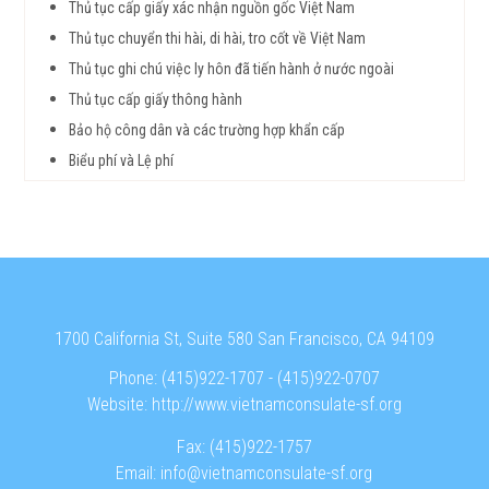
Thủ tục cấp giấy xác nhận nguồn gốc Việt Nam
Thủ tục chuyển thi hài, di hài, tro cốt về Việt Nam
Thủ tục ghi chú việc ly hôn đã tiến hành ở nước ngoài
Thủ tục cấp giấy thông hành
Bảo hộ công dân và các trường hợp khẩn cấp
Biểu phí và Lệ phí
1700 California St, Suite 580 San Francisco, CA 94109
Phone:
(415)922-1707
-
(415)922-0707
Website:
http://www.vietnamconsulate-sf.org
Fax:
(415)922-1757
Email:
info@vietnamconsulate-sf.org