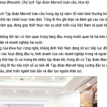
ep Bharathi, Chủ tịch Tập đoàn Marvell toàn cầu, Hoa Kỳ
ch Tập đoàn Marvell toàn cầu trong dịp kỷ niệm 30 năm bình thường hó
Đối tác chiến lược toàn diện. Tổng Bí thư ghi nhận và đánh giá cao các 
 năm qua, đóng góp thiết thực vào sự phát triển của Việt Nam và quan h
những đối tác có tầm quan trọng hàng đầu, mong muốn quan hệ hai bên d
i dân và doanh nghiệp hai nước.
ọng của khoa học công nghệ; khẳng định Việt Nam đang nỗ lực tiếp tục đổ
cho các hoạt động đầu tư, kinh doanh của các doanh nghiệp trong và ngoà
 thời bày tỏ vui mừng khi nhiều tập đoàn lớn, trong đó có Tập đoàn Marv
Tổng Bí thư nêu một số ưu tiên để Tập đoàn Marvell tăng cường đầu tư 
ệu, phát triển ngành bán dẫn và đào tạo nguồn nhân lực.