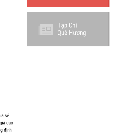
Tạp Chí
Quê Hương
ia sẻ
giá cao
ng định