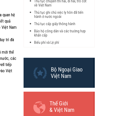
Thủ tục chuyển thi hài, di hài, tro cốt
về Việt Nam
Thủ tục ghi chú việc ly hôn đã tiến
a quan hệ
hành ở nước ngoài
kết quả
Thủ tục cấp giấy thông hành
ệ Việt Nam
Bảo hộ công dân và các trường hợp
khẩn cấp
uy trì đà
Biểu phí và Lệ phí
i mới thể
i nước, các
ell tiếp
Bộ Ngoại Giao
vào Việt
Việt Nam
Thế Giới
& Việt Nam