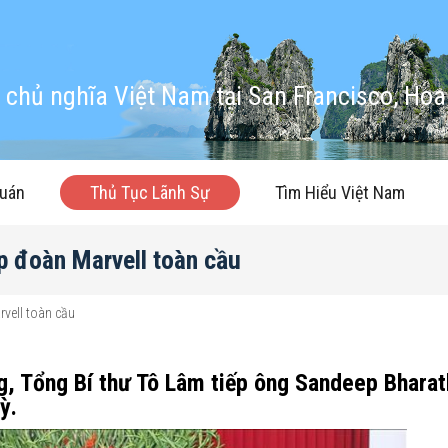
chủ nghĩa Việt Nam tại San Francisco, Hoa
quán
Thủ Tục Lãnh Sự
Tìm Hiểu Việt Nam
ập đoàn Marvell toàn cầu
rvell toàn cầu
g, Tổng Bí thư Tô Lâm tiếp ông Sandeep Bharat
Kỳ.