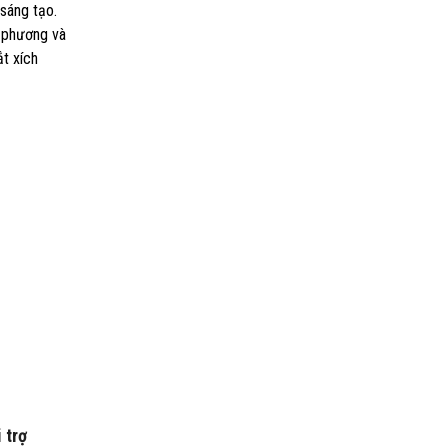
 sáng tạo.
a phương và
t xích
 trợ