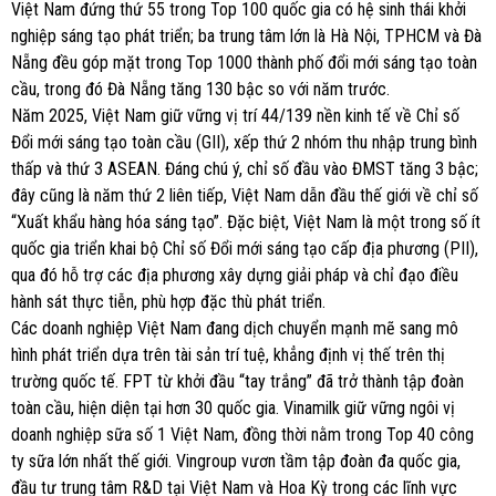
Việt Nam đứng thứ 55 trong Top 100 quốc gia có hệ sinh thái khởi
nghiệp sáng tạo phát triển; ba trung tâm lớn là Hà Nội, TPHCM và Đà
Nẵng đều góp mặt trong Top 1000 thành phố đổi mới sáng tạo toàn
cầu, trong đó Đà Nẵng tăng 130 bậc so với năm trước.
Năm 2025, Việt Nam giữ vững vị trí 44/139 nền kinh tế về Chỉ số
Đổi mới sáng tạo toàn cầu (GII), xếp thứ 2 nhóm thu nhập trung bình
thấp và thứ 3 ASEAN. Đáng chú ý, chỉ số đầu vào ĐMST tăng 3 bậc;
đây cũng là năm thứ 2 liên tiếp, Việt Nam dẫn đầu thế giới về chỉ số
“Xuất khẩu hàng hóa sáng tạo”. Đặc biệt, Việt Nam là một trong số ít
quốc gia triển khai bộ Chỉ số Đổi mới sáng tạo cấp địa phương (PII),
qua đó hỗ trợ các địa phương xây dựng giải pháp và chỉ đạo điều
hành sát thực tiễn, phù hợp đặc thù phát triển.
Các doanh nghiệp Việt Nam đang dịch chuyển mạnh mẽ sang mô
hình phát triển dựa trên tài sản trí tuệ, khẳng định vị thế trên thị
trường quốc tế. FPT từ khởi đầu “tay trắng” đã trở thành tập đoàn
toàn cầu, hiện diện tại hơn 30 quốc gia. Vinamilk giữ vững ngôi vị
doanh nghiệp sữa số 1 Việt Nam, đồng thời nằm trong Top 40 công
ty sữa lớn nhất thế giới. Vingroup vươn tầm tập đoàn đa quốc gia,
đầu tư trung tâm R&D tại Việt Nam và Hoa Kỳ trong các lĩnh vực