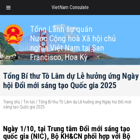
VietNam Consulate
Tổng Lãnh sự quán
Nước Cộng hoà Xã hội chủ
nghĩa Việt Nam tại San
Francisco, Hoa Kỳ
Tổng Bí thư Tô Lâm dự Lễ hưởng ứng Ngày
hội Đổi mới sáng tạo Quốc gia 2025
Trang chủ
/
Tin tức
/
Tổng Bí thư Tô Lâm dự Lễ hưởng ứng Ngày hội Đổi mới
sáng tạo Quốc gia 2025
Ngày 1/10, tại Trung tâm Đổi mới sáng tạo
quốc gia (NIC), Bộ KH&CN phối hợp với Bộ