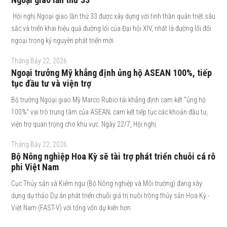
Hội nghị Ngoại giao lần thứ 33 được xây dựng với tinh thần quán triệt sâu
sắc và triển khai hiệu quả đường lối của Đại hội XIV, nhất là đường lối đối
ngoại trong kỷ nguyên phát triển mới
Tháng Bảy 22, 2026
Ngoại trưởng Mỹ khẳng định ủng hộ ASEAN 100%, tiếp
tục đầu tư và viện trợ
Bộ trưởng Ngoại giao Mỹ Marco Rubio tái khẳng định cam kết “ủng hộ
100%” vai trò trung tâm của ASEAN; cam kết tiếp tục các khoản đầu tư,
viện trợ quan trọng cho khu vực. Ngày 22/7, Hội nghị
Tháng Bảy 22, 2026
Bộ Nông nghiệp Hoa Kỳ sẽ tài trợ phát triển chuỗi cá rô
phi Việt Nam
Cục Thủy sản và Kiểm ngư (Bộ Nông nghiệp và Môi trường) đang xây
dựng dự thảo Dự án phát triển chuỗi giá trị nuôi trồng thủy sản Hoa Kỳ -
Việt Nam (FAST-V) với tổng vốn dự kiến hơn