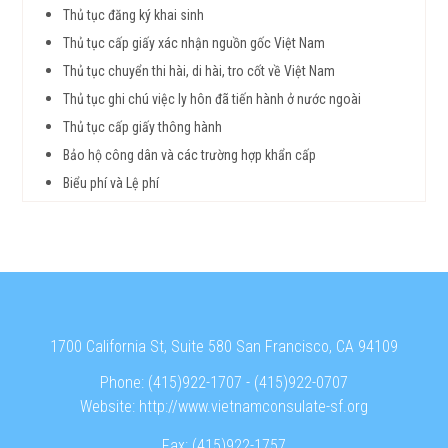
Thủ tục đăng ký khai sinh
Thủ tục cấp giấy xác nhận nguồn gốc Việt Nam
Thủ tục chuyển thi hài, di hài, tro cốt về Việt Nam
Thủ tục ghi chú việc ly hôn đã tiến hành ở nước ngoài
Thủ tục cấp giấy thông hành
Bảo hộ công dân và các trường hợp khẩn cấp
Biểu phí và Lệ phí
1700 California St, Suite 580 San Francisco, CA 94109
Phone:
(415)922-1707
-
(415)922-0707
Website:
http://www.vietnamconsulate-sf.org
Fax:
(415)922-1757