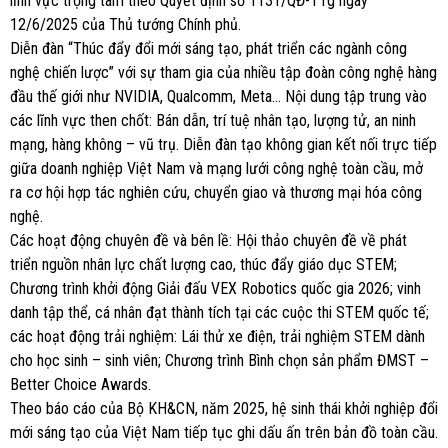
lĩnh vực trọng tâm theo Quyết định số 1131/QĐ-TTg ngày
12/6/2025 của Thủ tướng Chính phủ.
Diễn đàn “Thúc đẩy đổi mới sáng tạo, phát triển các ngành công
nghệ chiến lược” với sự tham gia của nhiều tập đoàn công nghệ hàng
đầu thế giới như NVIDIA, Qualcomm, Meta… Nội dung tập trung vào
các lĩnh vực then chốt: Bán dẫn, trí tuệ nhân tạo, lượng tử, an ninh
mạng, hàng không – vũ trụ. Diễn đàn tạo không gian kết nối trực tiếp
giữa doanh nghiệp Việt Nam và mạng lưới công nghệ toàn cầu, mở
ra cơ hội hợp tác nghiên cứu, chuyển giao và thương mại hóa công
nghệ.
Các hoạt động chuyên đề và bên lề:
Hội thảo chuyên đề về phát
triển nguồn nhân lực chất lượng cao, thúc đẩy giáo dục STEM;
Chương trình khởi động Giải đấu VEX Robotics quốc gia 2026; vinh
danh tập thể, cá nhân đạt thành tích tại các cuộc thi STEM quốc tế;
các hoạt động trải nghiệm: Lái thử xe điện, trải nghiệm STEM dành
cho học sinh – sinh viên; Chương trình Bình chọn sản phẩm ĐMST –
Better Choice Awards.
Theo báo cáo của Bộ KH&CN, năm 2025, hệ sinh thái khởi nghiệp đổi
mới sáng tạo của Việt Nam tiếp tục ghi dấu ấn trên bản đồ toàn cầu.