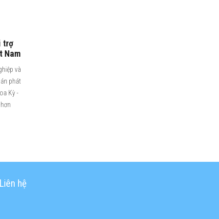
 trợ
ệt Nam
ghiệp và
 án phát
Hoa Kỳ -
 hơn
Liên hệ