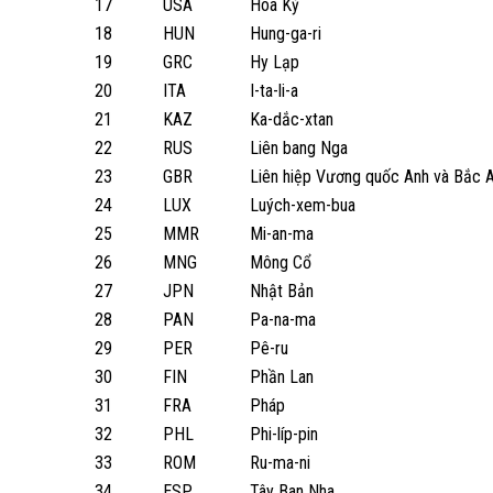
17
USA
Hoa Kỳ
18
HUN
Hung-ga-ri
19
GRC
Hy Lạp
20
ITA
I-ta-li-a
21
KAZ
Ka-dắc-xtan
22
RUS
Liên bang Nga
23
GBR
Liên hiệp Vương quốc Anh và Bắc A
24
LUX
Luých-xem-bua
25
MMR
Mi-an-ma
26
MNG
Mông Cổ
27
JPN
Nhật Bản
28
PAN
Pa-na-ma
29
PER
Pê-ru
30
FIN
Phần Lan
31
FRA
Pháp
32
PHL
Phi-líp-pin
33
ROM
Ru-ma-ni
34
ESP
Tây Ban Nha