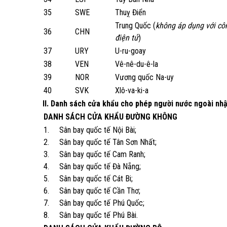
35
SWE
Thuỵ Điển
Trung Quốc (
không áp dụng với cô
36
CHN
điện tử
)
37
URY
U-ru-goay
38
VEN
Vê-nê-du-ê-la
39
NOR
Vương quốc Na-uy
40
SVK
Xlô-va-ki-a
II. Danh sách cửa khẩu cho phép người nước ngoài nhập
DANH SÁCH CỬA KHẨU ĐƯỜNG KHÔNG
1. Sân bay quốc tế Nội Bài;
2. Sân bay quốc tế Tân Sơn Nhất;
3. Sân bay quốc tế Cam Ranh;
4. Sân bay quốc tế Đà Nẵng;
5. Sân bay quốc tế Cát Bi;
6. Sân bay quốc tế Cần Thơ;
7. Sân bay quốc tế Phú Quốc;
8. Sân bay quốc tế Phú Bài.