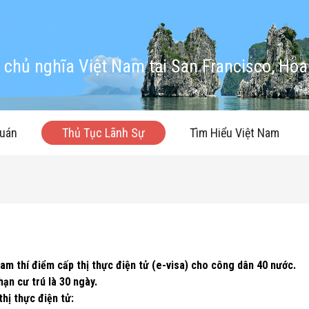
chủ nghĩa Việt Nam tại San Francisco, Hoa
quán
Thủ Tục Lãnh Sự
Tìm Hiểu Việt Nam
am thí điểm cấp thị thực điện tử (e-visa) cho công dân 40 nước.
hạn cư trú là 30 ngày.
hị thực điện tử: