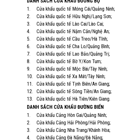
DANH SÁCH CỬA KHẨU ĐƯỜNG BỘ
1. Cửa khẩu quốc tế Móng Cái/Quảng Ninh;
2. Cửa khẩu quốc tế Hữu Nghị/Lạng Sơn;
3. Cửa khẩu quốc tế Lào Cai/Lào Cai;
4. Cửa khẩu quốc tế Nậm Cắn/Nghệ An;
5. Cửa khẩu quốc tế Cầu Treo/Hà Tĩnh;
6. Cửa khẩu quốc tế Cha Lo/Quảng Bình;
7. Cửa khẩu quốc tế Lao Bảo/Quảng Trị;
8. Cửa khẩu quốc tế Bờ Y/Kon Tum;
9. Cửa khẩu quốc tế Mộc Bài/Tây Ninh;
10. Cửa khẩu quốc tế Xa Mát/Tây Ninh;
11. Cửa khẩu quốc tế Tịnh Biên/An Giang;
12. Cửa khẩu quốc tế Sông Tiền/An Giang;
13. Cửa khẩu quốc tế Hà Tiên/Kiên Giang.
DANH SÁCH CỬA KHẨU ĐƯỜNG BIỂN
1. Cửa khẩu Cảng Hòn Gai/Quảng Ninh;
2. Cửa khẩu Cảng Hải Phòng/Hải Phòng;
3. Cửa khẩu Cảng Nha Trang/Khánh Hòa;
4. Cửa khẩu Cảng Đà Nẵng/Đà Nẵng;