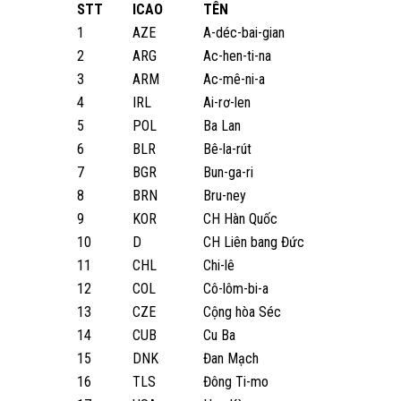
STT
ICAO
TÊN
1
AZE
A-déc-bai-gian
2
ARG
Ac-hen-ti-na
3
ARM
Ac-mê-ni-a
4
IRL
Ai-rơ-len
5
POL
Ba Lan
6
BLR
Bê-la-rút
7
BGR
Bun-ga-ri
8
BRN
Bru-ney
9
KOR
CH Hàn Quốc
10
D
CH Liên bang Đức
11
CHL
Chi-lê
12
COL
Cô-lôm-bi-a
13
CZE
Cộng hòa Séc
14
CUB
Cu Ba
15
DNK
Đan Mạch
16
TLS
Đông Ti-mo