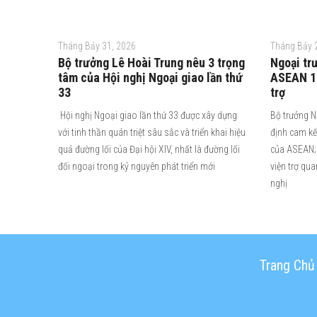
Tháng Bảy 31, 2026
Tháng Bảy 
Bộ trưởng Lê Hoài Trung nêu 3 trọng
Ngoại tr
tâm của Hội nghị Ngoại giao lần thứ
ASEAN 10
33
trợ
Hội nghị Ngoại giao lần thứ 33 được xây dựng
Bộ trưởng N
với tinh thần quán triệt sâu sắc và triển khai hiệu
định cam kế
quả đường lối của Đại hội XIV, nhất là đường lối
của ASEAN; 
đối ngoại trong kỷ nguyên phát triển mới
viện trợ qu
nghị
Trang Chủ