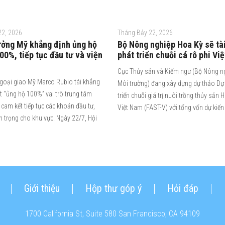
22, 2026
Tháng Bảy 22, 2026
ưởng Mỹ khẳng định ủng hộ
Bộ Nông nghiệp Hoa Kỳ sẽ tài
0%, tiếp tục đầu tư và viện
phát triển chuỗi cá rô phi Vi
Cục Thủy sản và Kiểm ngư (Bộ Nông n
goại giao Mỹ Marco Rubio tái khẳng
Môi trường) đang xây dựng dự thảo Dự
t “ủng hộ 100%” vai trò trung tâm
triển chuỗi giá trị nuôi trồng thủy sản 
cam kết tiếp tục các khoản đầu tư,
Việt Nam (FAST-V) với tổng vốn dự kiến
an trọng cho khu vực. Ngày 22/7, Hội
Giới thiệu
Hộp thư góp ý
Hỏi đáp
1700 California St, Suite 580 San Francisco, CA 94109