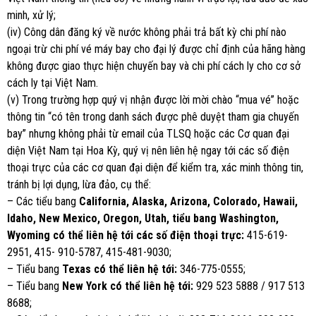
minh, xử lý;
(iv) Công dân đăng ký về nước không phải trả bất kỳ chi phí nào
ngoại trừ chi phí vé máy bay cho đại lý được chỉ định của hãng hàng
không được giao thực hiện chuyến bay và chi phí cách ly cho cơ sở
cách ly tại Việt Nam.
(v) Trong trường hợp quý vị nhận được lời mời chào “mua vé” hoặc
thông tin “có tên trong danh sách được phê duyệt tham gia chuyến
bay” nhưng không phải từ email của TLSQ hoặc các Cơ quan đại
diện Việt Nam tại Hoa Kỳ, quý vị nên liên hệ ngay tới các số điện
thoại trực của các cơ quan đại diện để kiểm tra, xác minh thông tin,
tránh bị lợi dụng, lừa đảo, cụ thể:
– Các tiểu bang
California, Alaska, Arizona, Colorado, Hawaii,
Idaho, New Mexico, Oregon, Utah, tiểu bang Washington,
Wyoming có thể liên hệ tới các số điện thoại trực:
415-619-
2951, 415- 910-5787, 415-481-9030;
– Tiểu bang
Texas
có thể liên hệ tới:
346-775-0555;
– Tiểu bang
New York
có thể liên hệ tới:
929 523 5888 / 917 513
8688;