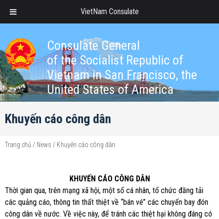
VietNam Consulate
Consulate General
of the Socialist Republic of
Vietnam in San Francisco, the
United States of America
Khuyến cáo công dân
Trang chủ
/
News
/
Khuyến cáo công dân
KHUYẾN CÁO CÔNG DÂN
Thời gian qua, trên mạng xã hội, một số cá nhân, tổ chức đăng tải
các quảng cáo, thông tin thất thiệt về “bán vé” các chuyến bay đón
công dân về nước. Về việc này, để tránh các thiệt hại không đáng có