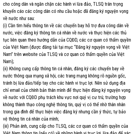
cho công dân và ngăn chặn các hành vi lừa đảo, TLSQ trân trọng
khuyến cáo các công dân có nhu cầu hoặc đã đăng ký nguyện vọng
về nước như sau:
(i) Cần tìm hiểu thông tin về các chuyến bay hỗ trợ đưa công dân về
nước, việc đăng ký thông tin cá nhân về nước và thực hiện các thủ
tục liên quan theo hướng dẫn của CQĐD, các cơ quan có thẩm quyền
của Việt Nam (được đăng tải tại mục “Đăng ký nguyện vọng về Việt
Nam” trên website của TLSQ và cơ quan có thẩm quyền của Việt
Nam);
(ii) Không cung cấp thông tin cá nhân, đăng ký các chuyến bay về
nước thông qua mạng xã hội, các trang mạng không rõ nguồn gốc,
tránh bị lừa đảo/tiếp tay cho các hành vi trục lợi. Nên sử dụng địa
chỉ email của chính bản thân mình để thực hiện đăng ký nguyện vọng
về nước với CQĐD phụ trách khu vực nơi quý vị cư trú; trường hợp
không thành thạo công nghệ thông tin, quý vị có thể nhờ thân nhân
trong gia đình để thực hiện việc đăng ký nhưng cần ý thức, tự bảo
vệ thông tin cá nhân của mình;
(iii) Phản ánh, cung cấp cho TLSQ, các cơ quan có thẩm quyền của
Việt Nam thông tin (nếu có) về những hành vi trục lợi, lừa đảo để xác