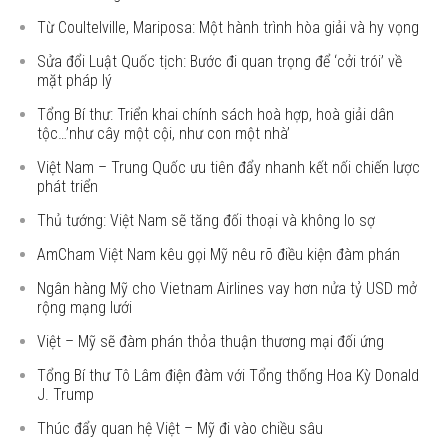
Từ Coultelville, Mariposa: Một hành trình hòa giải và hy vọng
Sửa đổi Luật Quốc tịch: Bước đi quan trọng để ‘cởi trói’ về
mặt pháp lý
Tổng Bí thư: Triển khai chính sách hoà hợp, hoà giải dân
tộc…’như cây một cội, như con một nhà’
Việt Nam – Trung Quốc ưu tiên đẩy nhanh kết nối chiến lược
phát triển
Thủ tướng: Việt Nam sẽ tăng đối thoại và không lo sợ
AmCham Việt Nam kêu gọi Mỹ nêu rõ điều kiện đàm phán
Ngân hàng Mỹ cho Vietnam Airlines vay hơn nửa tỷ USD mở
rộng mạng lưới
Việt – Mỹ sẽ đàm phán thỏa thuận thương mại đối ứng
Tổng Bí thư Tô Lâm điện đàm với Tổng thống Hoa Kỳ Donald
J. Trump
Thúc đẩy quan hệ Việt – Mỹ đi vào chiều sâu