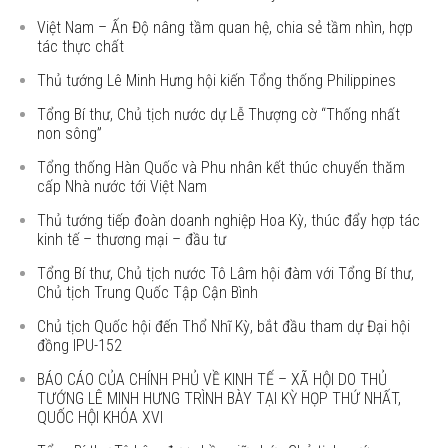
Việt Nam – Ấn Độ nâng tầm quan hệ, chia sẻ tầm nhìn, hợp
tác thực chất
Thủ tướng Lê Minh Hưng hội kiến Tổng thống Philippines
Tổng Bí thư, Chủ tịch nước dự Lễ Thượng cờ “Thống nhất
non sông”
Tổng thống Hàn Quốc và Phu nhân kết thúc chuyến thăm
cấp Nhà nước tới Việt Nam
Thủ tướng tiếp đoàn doanh nghiệp Hoa Kỳ, thúc đẩy hợp tác
kinh tế – thương mại – đầu tư
Tổng Bí thư, Chủ tịch nước Tô Lâm hội đàm với Tổng Bí thư,
Chủ tịch Trung Quốc Tập Cận Bình
Chủ tịch Quốc hội đến Thổ Nhĩ Kỳ, bắt đầu tham dự Đại hội
đồng IPU-152
BÁO CÁO CỦA CHÍNH PHỦ VỀ KINH TẾ – XÃ HỘI DO THỦ
TƯỚNG LÊ MINH HƯNG TRÌNH BÀY TẠI KỲ HỌP THỨ NHẤT,
QUỐC HỘI KHÓA XVI