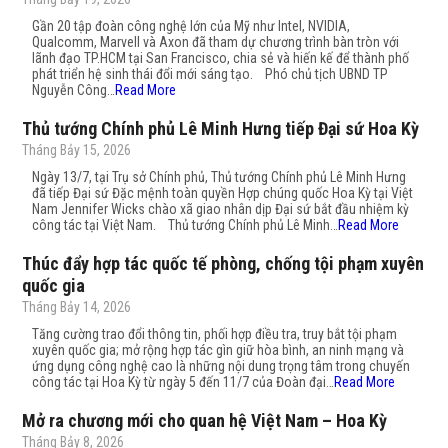
Gần 20 tập đoàn công nghệ lớn của Mỹ như Intel, NVIDIA,
Qualcomm, Marvell và Axon đã tham dự chương trình bàn tròn với
lãnh đạo TP.HCM tại San Francisco, chia sẻ và hiến kế để thành phố
phát triển hệ sinh thái đổi mới sáng tạo. Phó chủ tịch UBND TP
Nguyễn Công…
Read More
Thủ tướng Chính phủ Lê Minh Hưng tiếp Đại sứ Hoa Kỳ
Tháng Bảy 15, 2026
Ngày 13/7, tại Trụ sở Chính phủ, Thủ tướng Chính phủ Lê Minh Hưng
đã tiếp Đại sứ Đặc mệnh toàn quyền Hợp chúng quốc Hoa Kỳ tại Việt
Nam Jennifer Wicks chào xã giao nhân dịp Đại sứ bắt đầu nhiệm kỳ
công tác tại Việt Nam. Thủ tướng Chính phủ Lê Minh…
Read More
Thúc đẩy hợp tác quốc tế phòng, chống tội phạm xuyên
quốc gia
Tháng Bảy 14, 2026
Tăng cường trao đổi thông tin, phối hợp điều tra, truy bắt tội phạm
xuyên quốc gia; mở rộng hợp tác gìn giữ hòa bình, an ninh mạng và
ứng dụng công nghệ cao là những nội dung trọng tâm trong chuyến
công tác tại Hoa Kỳ từ ngày 5 đến 11/7 của Đoàn đại…
Read More
Mở ra chương mới cho quan hệ Việt Nam – Hoa Kỳ
Tháng Bảy 8, 2026