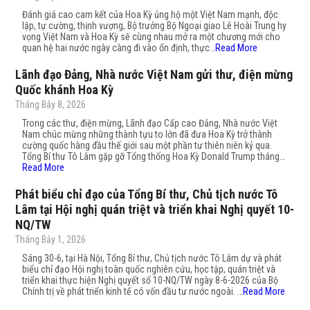
Đánh giá cao cam kết của Hoa Kỳ ủng hộ một Việt Nam mạnh, độc
lập, tự cường, thịnh vượng, Bộ trưởng Bộ Ngoại giao Lê Hoài Trung hy
vọng Việt Nam và Hoa Kỳ sẽ cùng nhau mở ra một chương mới cho
quan hệ hai nước ngày càng đi vào ổn định, thực…
Read More
Lãnh đạo Đảng, Nhà nước Việt Nam gửi thư, điện mừng
Quốc khánh Hoa Kỳ
Tháng Bảy 8, 2026
Trong các thư, điện mừng, Lãnh đạo Cấp cao Đảng, Nhà nước Việt
Nam chúc mừng những thành tựu to lớn đã đưa Hoa Kỳ trở thành
cường quốc hàng đầu thế giới sau một phần tư thiên niên kỷ qua.
Tổng Bí thư Tô Lâm gặp gỡ Tổng thống Hoa Kỳ Donald Trump tháng…
Read More
Phát biểu chỉ đạo của Tổng Bí thư, Chủ tịch nước Tô
Lâm tại Hội nghị quán triệt và triển khai Nghị quyết 10-
NQ/TW
Tháng Bảy 1, 2026
Sáng 30-6, tại Hà Nội, Tổng Bí thư, Chủ tịch nước Tô Lâm dự và phát
biểu chỉ đạo Hội nghị toàn quốc nghiên cứu, học tập, quán triệt và
triển khai thực hiện Nghị quyết số 10-NQ/TW ngày 8-6-2026 của Bộ
Chính trị về phát triển kinh tế có vốn đầu tư nước ngoài. …
Read More