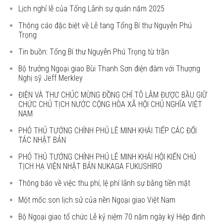
Lịch nghỉ lễ của Tổng Lãnh sự quán năm 2025
Thông cáo đặc biệt về Lễ tang Tổng Bí thư Nguyễn Phú
Trọng
Tin buồn: Tổng Bí thư Nguyễn Phú Trọng từ trần
Bộ trưởng Ngoại giao Bùi Thanh Sơn điện đàm với Thượng
Nghị sỹ Jeff Merkley
ĐIỆN VÀ THƯ CHÚC MỪNG ĐỒNG CHÍ TÔ LÂM ĐƯỢC BẦU GIỮ
CHỨC CHỦ TỊCH NƯỚC CỘNG HÒA XÃ HỘI CHỦ NGHĨA VIỆT
NAM
PHÓ THỦ TƯỚNG CHÍNH PHỦ LÊ MINH KHÁI TIẾP CÁC ĐỐI
TÁC NHẬT BẢN
PHÓ THỦ TƯỚNG CHÍNH PHỦ LÊ MINH KHÁI HỘI KIẾN CHỦ
TỊCH HẠ VIỆN NHẬT BẢN NUKAGA FUKUSHIRO
Thông báo về việc thu phí, lệ phí lãnh sự bằng tiền mặt
Một mốc son lịch sử của nền Ngoại giao Việt Nam
Bộ Ngoại giao tổ chức Lễ kỷ niệm 70 năm ngày ký Hiệp định