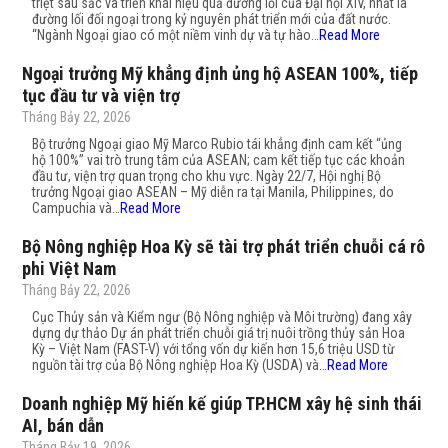
triệt sâu sắc và triển khai hiệu quả đường lối của Đại hội XIV, nhất là
đường lối đối ngoại trong kỷ nguyên phát triển mới của đất nước.
“Ngành Ngoại giao có một niềm vinh dự và tự hào…
Read More
Ngoại trưởng Mỹ khẳng định ủng hộ ASEAN 100%, tiếp
tục đầu tư và viện trợ
Tháng Bảy 22, 2026
Bộ trưởng Ngoại giao Mỹ Marco Rubio tái khẳng định cam kết “ủng
hộ 100%” vai trò trung tâm của ASEAN; cam kết tiếp tục các khoản
đầu tư, viện trợ quan trọng cho khu vực. Ngày 22/7, Hội nghị Bộ
trưởng Ngoại giao ASEAN – Mỹ diễn ra tại Manila, Philippines, do
Campuchia và…
Read More
Bộ Nông nghiệp Hoa Kỳ sẽ tài trợ phát triển chuỗi cá rô
phi Việt Nam
Tháng Bảy 22, 2026
Cục Thủy sản và Kiểm ngư (Bộ Nông nghiệp và Môi trường) đang xây
dựng dự thảo Dự án phát triển chuỗi giá trị nuôi trồng thủy sản Hoa
Kỳ – Việt Nam (FAST-V) với tổng vốn dự kiến hơn 15,6 triệu USD từ
nguồn tài trợ của Bộ Nông nghiệp Hoa Kỳ (USDA) và…
Read More
Doanh nghiệp Mỹ hiến kế giúp TP.HCM xây hệ sinh thái
AI, bán dẫn
Tháng Bảy 19, 2026