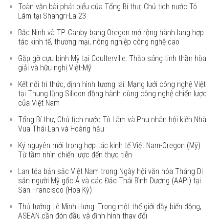
Toàn văn bài phát biểu của Tổng Bí thư, Chủ tịch nước Tô
Lâm tại Shangri-La 23
Bắc Ninh và TP. Canby bang Oregon mở rộng hành lang hợp
tác kinh tế, thương mại, nông nghiệp công nghệ cao
Gặp gỡ cựu binh Mỹ tại Coulterville: Thắp sáng tinh thần hòa
giải và hữu nghị Việt-Mỹ
Kết nối tri thức, định hình tương lai: Mạng lưới công nghệ Việt
tại Thung lũng Silicon đồng hành cùng công nghệ chiến lược
của Việt Nam
Tổng Bí thư, Chủ tịch nước Tô Lâm và Phu nhân hội kiến Nhà
Vua Thái Lan và Hoàng hậu
Kỷ nguyên mới trong hợp tác kinh tế Việt Nam-Oregon (Mỹ):
Từ tầm nhìn chiến lược đến thực tiễn
Lan tỏa bản sắc Việt Nam trong Ngày hội văn hóa Tháng Di
sản người Mỹ gốc Á và các Đảo Thái Bình Dương (AAPI) tại
San Francisco (Hoa Kỳ)
Thủ tướng Lê Minh Hưng: Trong một thế giới đầy biến động,
ASEAN cần đón đầu và định hình thay đổi