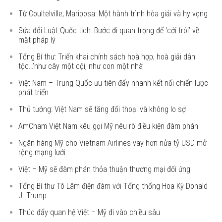
Từ Coultelville, Mariposa: Một hành trình hòa giải và hy vọng
Sửa đổi Luật Quốc tịch: Bước đi quan trọng để ‘cởi trói’ về
mặt pháp lý
Tổng Bí thư: Triển khai chính sách hoà hợp, hoà giải dân
tộc…’như cây một cội, như con một nhà’
Việt Nam – Trung Quốc ưu tiên đẩy nhanh kết nối chiến lược
phát triển
Thủ tướng: Việt Nam sẽ tăng đối thoại và không lo sợ
AmCham Việt Nam kêu gọi Mỹ nêu rõ điều kiện đàm phán
Ngân hàng Mỹ cho Vietnam Airlines vay hơn nửa tỷ USD mở
rộng mạng lưới
Việt – Mỹ sẽ đàm phán thỏa thuận thương mại đối ứng
Tổng Bí thư Tô Lâm điện đàm với Tổng thống Hoa Kỳ Donald
J. Trump
Thúc đẩy quan hệ Việt – Mỹ đi vào chiều sâu