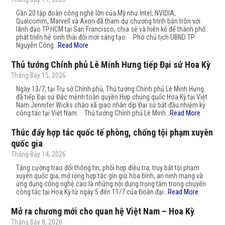
Gần 20 tập đoàn công nghệ lớn của Mỹ như Intel, NVIDIA,
Qualcomm, Marvell và Axon đã tham dự chương trình bàn tròn với
lãnh đạo TP.HCM tại San Francisco, chia sẻ và hiến kế để thành phố
phát triển hệ sinh thái đổi mới sáng tạo. Phó chủ tịch UBND TP
Nguyễn Công…
Read More
Thủ tướng Chính phủ Lê Minh Hưng tiếp Đại sứ Hoa Kỳ
Tháng Bảy 15, 2026
Ngày 13/7, tại Trụ sở Chính phủ, Thủ tướng Chính phủ Lê Minh Hưng
đã tiếp Đại sứ Đặc mệnh toàn quyền Hợp chúng quốc Hoa Kỳ tại Việt
Nam Jennifer Wicks chào xã giao nhân dịp Đại sứ bắt đầu nhiệm kỳ
công tác tại Việt Nam. Thủ tướng Chính phủ Lê Minh…
Read More
Thúc đẩy hợp tác quốc tế phòng, chống tội phạm xuyên
quốc gia
Tháng Bảy 14, 2026
Tăng cường trao đổi thông tin, phối hợp điều tra, truy bắt tội phạm
xuyên quốc gia; mở rộng hợp tác gìn giữ hòa bình, an ninh mạng và
ứng dụng công nghệ cao là những nội dung trọng tâm trong chuyến
công tác tại Hoa Kỳ từ ngày 5 đến 11/7 của Đoàn đại…
Read More
Mở ra chương mới cho quan hệ Việt Nam – Hoa Kỳ
Tháng Bảy 8, 2026