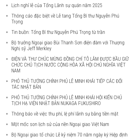
Lịch nghỉ lễ của Tổng Lãnh sự quán năm 2025
Thông cáo đặc biệt về Lễ tang Tổng Bí thư Nguyễn Phú
Trọng
Tin buồn: Tổng Bí thư Nguyễn Phú Trọng từ trần
Bộ trưởng Ngoại giao Bùi Thanh Sơn điện đàm với Thượng
Nghị sỹ Jeff Merkley
ĐIỆN VÀ THƯ CHÚC MỪNG ĐỒNG CHÍ TÔ LÂM ĐƯỢC BẦU GIỮ
CHỨC CHỦ TỊCH NƯỚC CỘNG HÒA XÃ HỘI CHỦ NGHĨA VIỆT
NAM
PHÓ THỦ TƯỚNG CHÍNH PHỦ LÊ MINH KHÁI TIẾP CÁC ĐỐI
TÁC NHẬT BẢN
PHÓ THỦ TƯỚNG CHÍNH PHỦ LÊ MINH KHÁI HỘI KIẾN CHỦ
TỊCH HẠ VIỆN NHẬT BẢN NUKAGA FUKUSHIRO
Thông báo về việc thu phí, lệ phí lãnh sự bằng tiền mặt
Một mốc son lịch sử của nền Ngoại giao Việt Nam
Bộ Ngoại giao tổ chức Lễ kỷ niệm 70 năm ngày ký Hiệp định