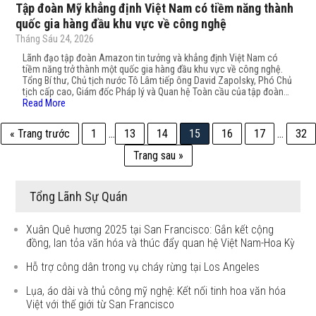
Tập đoàn Mỹ khẳng định Việt Nam có tiềm năng thành
quốc gia hàng đầu khu vực về công nghệ
Tháng Sáu 24, 2026
Lãnh đạo tập đoàn Amazon tin tưởng và khẳng định Việt Nam có
tiềm năng trở thành một quốc gia hàng đầu khu vực về công nghệ.
Tổng Bí thư, Chủ tịch nước Tô Lâm tiếp ông David Zapolsky, Phó Chủ
tịch cấp cao, Giám đốc Pháp lý và Quan hệ Toàn cầu của tập đoàn…
Read More
« Trang trước
1
…
13
14
15
16
17
…
32
Trang sau »
Tổng Lãnh Sự Quán
Xuân Quê hương 2025 tại San Francisco: Gắn kết cộng
đồng, lan tỏa văn hóa và thúc đẩy quan hệ Việt Nam-Hoa Kỳ
Hỗ trợ công dân trong vụ cháy rừng tại Los Angeles
Lụa, áo dài và thủ công mỹ nghệ: Kết nối tinh hoa văn hóa
Việt với thế giới từ San Francisco