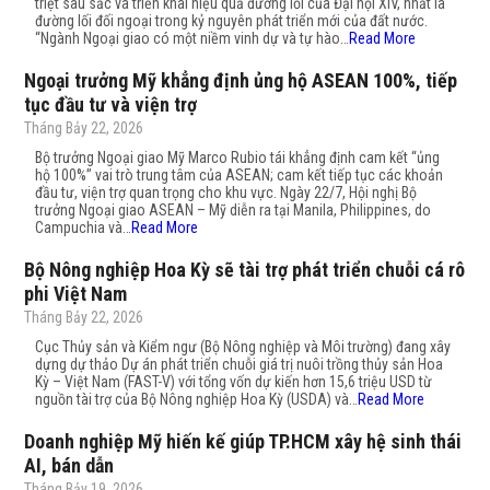
triệt sâu sắc và triển khai hiệu quả đường lối của Đại hội XIV, nhất là
đường lối đối ngoại trong kỷ nguyên phát triển mới của đất nước.
“Ngành Ngoại giao có một niềm vinh dự và tự hào…
Read More
Ngoại trưởng Mỹ khẳng định ủng hộ ASEAN 100%, tiếp
tục đầu tư và viện trợ
Tháng Bảy 22, 2026
Bộ trưởng Ngoại giao Mỹ Marco Rubio tái khẳng định cam kết “ủng
hộ 100%” vai trò trung tâm của ASEAN; cam kết tiếp tục các khoản
đầu tư, viện trợ quan trọng cho khu vực. Ngày 22/7, Hội nghị Bộ
trưởng Ngoại giao ASEAN – Mỹ diễn ra tại Manila, Philippines, do
Campuchia và…
Read More
Bộ Nông nghiệp Hoa Kỳ sẽ tài trợ phát triển chuỗi cá rô
phi Việt Nam
Tháng Bảy 22, 2026
Cục Thủy sản và Kiểm ngư (Bộ Nông nghiệp và Môi trường) đang xây
dựng dự thảo Dự án phát triển chuỗi giá trị nuôi trồng thủy sản Hoa
Kỳ – Việt Nam (FAST-V) với tổng vốn dự kiến hơn 15,6 triệu USD từ
nguồn tài trợ của Bộ Nông nghiệp Hoa Kỳ (USDA) và…
Read More
Doanh nghiệp Mỹ hiến kế giúp TP.HCM xây hệ sinh thái
AI, bán dẫn
Tháng Bảy 19, 2026