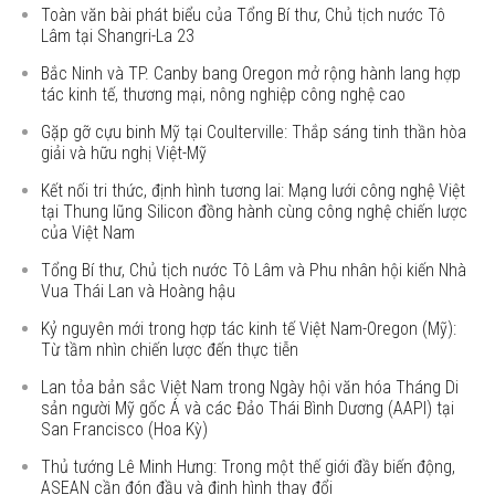
Toàn văn bài phát biểu của Tổng Bí thư, Chủ tịch nước Tô
Lâm tại Shangri-La 23
Bắc Ninh và TP. Canby bang Oregon mở rộng hành lang hợp
tác kinh tế, thương mại, nông nghiệp công nghệ cao
Gặp gỡ cựu binh Mỹ tại Coulterville: Thắp sáng tinh thần hòa
giải và hữu nghị Việt-Mỹ
Kết nối tri thức, định hình tương lai: Mạng lưới công nghệ Việt
tại Thung lũng Silicon đồng hành cùng công nghệ chiến lược
của Việt Nam
Tổng Bí thư, Chủ tịch nước Tô Lâm và Phu nhân hội kiến Nhà
Vua Thái Lan và Hoàng hậu
Kỷ nguyên mới trong hợp tác kinh tế Việt Nam-Oregon (Mỹ):
Từ tầm nhìn chiến lược đến thực tiễn
Lan tỏa bản sắc Việt Nam trong Ngày hội văn hóa Tháng Di
sản người Mỹ gốc Á và các Đảo Thái Bình Dương (AAPI) tại
San Francisco (Hoa Kỳ)
Thủ tướng Lê Minh Hưng: Trong một thế giới đầy biến động,
ASEAN cần đón đầu và định hình thay đổi