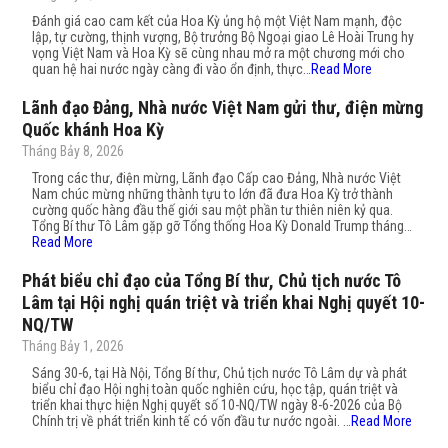
Đánh giá cao cam kết của Hoa Kỳ ủng hộ một Việt Nam mạnh, độc
lập, tự cường, thịnh vượng, Bộ trưởng Bộ Ngoại giao Lê Hoài Trung hy
vọng Việt Nam và Hoa Kỳ sẽ cùng nhau mở ra một chương mới cho
quan hệ hai nước ngày càng đi vào ổn định, thực…
Read More
Lãnh đạo Đảng, Nhà nước Việt Nam gửi thư, điện mừng
Quốc khánh Hoa Kỳ
Tháng Bảy 8, 2026
Trong các thư, điện mừng, Lãnh đạo Cấp cao Đảng, Nhà nước Việt
Nam chúc mừng những thành tựu to lớn đã đưa Hoa Kỳ trở thành
cường quốc hàng đầu thế giới sau một phần tư thiên niên kỷ qua.
Tổng Bí thư Tô Lâm gặp gỡ Tổng thống Hoa Kỳ Donald Trump tháng…
Read More
Phát biểu chỉ đạo của Tổng Bí thư, Chủ tịch nước Tô
Lâm tại Hội nghị quán triệt và triển khai Nghị quyết 10-
NQ/TW
Tháng Bảy 1, 2026
Sáng 30-6, tại Hà Nội, Tổng Bí thư, Chủ tịch nước Tô Lâm dự và phát
biểu chỉ đạo Hội nghị toàn quốc nghiên cứu, học tập, quán triệt và
triển khai thực hiện Nghị quyết số 10-NQ/TW ngày 8-6-2026 của Bộ
Chính trị về phát triển kinh tế có vốn đầu tư nước ngoài. …
Read More