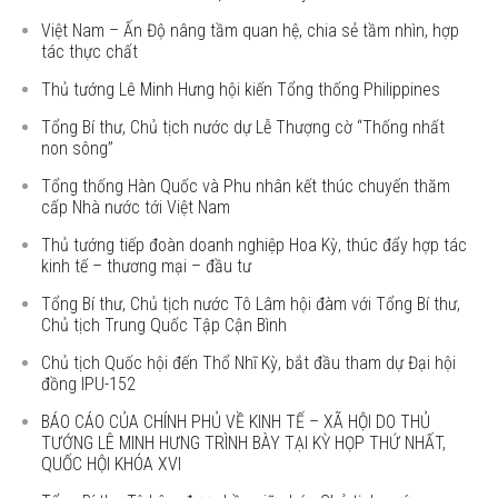
Việt Nam – Ấn Độ nâng tầm quan hệ, chia sẻ tầm nhìn, hợp
tác thực chất
Thủ tướng Lê Minh Hưng hội kiến Tổng thống Philippines
Tổng Bí thư, Chủ tịch nước dự Lễ Thượng cờ “Thống nhất
non sông”
Tổng thống Hàn Quốc và Phu nhân kết thúc chuyến thăm
cấp Nhà nước tới Việt Nam
Thủ tướng tiếp đoàn doanh nghiệp Hoa Kỳ, thúc đẩy hợp tác
kinh tế – thương mại – đầu tư
Tổng Bí thư, Chủ tịch nước Tô Lâm hội đàm với Tổng Bí thư,
Chủ tịch Trung Quốc Tập Cận Bình
Chủ tịch Quốc hội đến Thổ Nhĩ Kỳ, bắt đầu tham dự Đại hội
đồng IPU-152
BÁO CÁO CỦA CHÍNH PHỦ VỀ KINH TẾ – XÃ HỘI DO THỦ
TƯỚNG LÊ MINH HƯNG TRÌNH BÀY TẠI KỲ HỌP THỨ NHẤT,
QUỐC HỘI KHÓA XVI