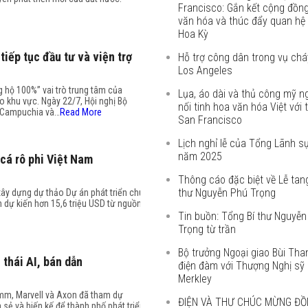
Francisco: Gắn kết cộng đồng
văn hóa và thúc đẩy quan hệ
Hoa Kỳ
iếp tục đầu tư và viện trợ
Hỗ trợ công dân trong vụ chá
Los Angeles
 hộ 100%” vai trò trung tâm của
Lụa, áo dài và thủ công mỹ ng
o khu vực. Ngày 22/7, Hội nghị Bộ
nối tinh hoa văn hóa Việt với t
o Campuchia và…
Read More
San Francisco
Lịch nghỉ lễ của Tổng Lãnh s
năm 2025
 cá rô phi Việt Nam
Thông cáo đặc biệt về Lễ tan
thư Nguyễn Phú Trọng
ây dựng dự thảo Dự án phát triển chuỗi
n dự kiến hơn 15,6 triệu USD từ nguồn tài
Tin buồn: Tổng Bí thư Nguyễn
Trọng từ trần
Bộ trưởng Ngoại giao Bùi Th
thái AI, bán dẫn
điện đàm với Thượng Nghị sỹ 
Merkley
omm, Marvell và Axon đã tham dự
ĐIỆN VÀ THƯ CHÚC MỪNG ĐỒ
 sẻ và hiến kế để thành phố phát triển