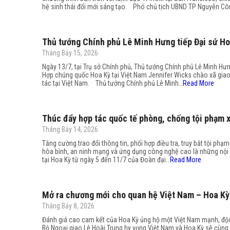
hệ sinh thái đổi mới sáng tạo. Phó chủ tịch UBND TP Nguyễn C
Thủ tướng Chính phủ Lê Minh Hưng tiếp Đại sứ Ho
Tháng Bảy 15, 2026
Ngày 13/7, tại Trụ sở Chính phủ, Thủ tướng Chính phủ Lê Minh Hư
Hợp chúng quốc Hoa Kỳ tại Việt Nam Jennifer Wicks chào xã giao
tác tại Việt Nam. Thủ tướng Chính phủ Lê Minh…
Read More
Thúc đẩy hợp tác quốc tế phòng, chống tội phạm 
Tháng Bảy 14, 2026
Tăng cường trao đổi thông tin, phối hợp điều tra, truy bắt tội phạ
hòa bình, an ninh mạng và ứng dụng công nghệ cao là những nội
tại Hoa Kỳ từ ngày 5 đến 11/7 của Đoàn đại…
Read More
Mở ra chương mới cho quan hệ Việt Nam – Hoa Kỳ
Tháng Bảy 8, 2026
Đánh giá cao cam kết của Hoa Kỳ ủng hộ một Việt Nam mạnh, độc 
Bộ Ngoại giao Lê Hoài Trung hy vọng Việt Nam và Hoa Kỳ sẽ cùn