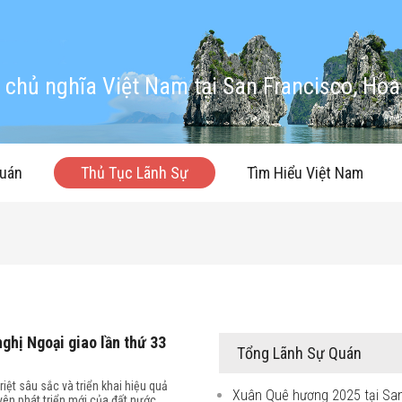
chủ nghĩa Việt Nam tại San Francisco, Hoa
quán
Thủ Tục Lãnh Sự
Tìm Hiểu Việt Nam
ghị Ngoại giao lần thứ 33
Tổng Lãnh Sự Quán
iệt sâu sắc và triển khai hiệu quả
Xuân Quê hương 2025 tại Sa
uyên phát triển mới của đất nước.