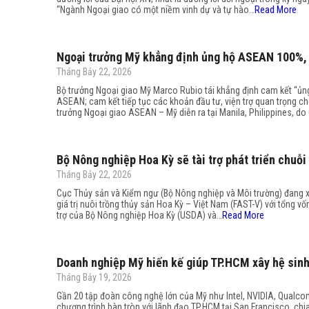
“Ngành Ngoại giao có một niềm vinh dự và tự hào…
Read More
Ngoại trưởng Mỹ khẳng định ủng hộ ASEAN 100%, t
Tháng Bảy 22, 2026
Bộ trưởng Ngoại giao Mỹ Marco Rubio tái khẳng định cam kết “ủng
ASEAN; cam kết tiếp tục các khoản đầu tư, viện trợ quan trọng ch
trưởng Ngoại giao ASEAN – Mỹ diễn ra tại Manila, Philippines, d
Bộ Nông nghiệp Hoa Kỳ sẽ tài trợ phát triển chuỗi
Tháng Bảy 22, 2026
Cục Thủy sản và Kiểm ngư (Bộ Nông nghiệp và Môi trường) đang x
giá trị nuôi trồng thủy sản Hoa Kỳ – Việt Nam (FAST-V) với tổng vố
trợ của Bộ Nông nghiệp Hoa Kỳ (USDA) và…
Read More
Doanh nghiệp Mỹ hiến kế giúp TP.HCM xây hệ sinh 
Tháng Bảy 19, 2026
Gần 20 tập đoàn công nghệ lớn của Mỹ như Intel, NVIDIA, Qualc
chương trình bàn tròn với lãnh đạo TP.HCM tại San Francisco, chia