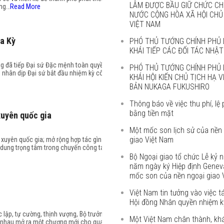
LÂM ĐƯỢC BẦU GIỮ CHỨC CH
ông…
Read More
NƯỚC CỘNG HÒA XÃ HỘI CHỦ
VIỆT NAM
a Kỳ
PHÓ THỦ TƯỚNG CHÍNH PHỦ 
KHÁI TIẾP CÁC ĐỐI TÁC NHẬT
ng đã tiếp Đại sứ Đặc mệnh toàn quyền
PHÓ THỦ TƯỚNG CHÍNH PHỦ 
 nhân dịp Đại sứ bắt đầu nhiệm kỳ công
KHÁI HỘI KIẾN CHỦ TỊCH HẠ 
BẢN NUKAGA FUKUSHIRO
Thông báo về việc thu phí, lệ 
bằng tiền mặt
xuyên quốc gia
Một mốc son lịch sử của nền
giao Việt Nam
m xuyên quốc gia; mở rộng hợp tác gìn giữ
 dung trọng tâm trong chuyến công tác
Bộ Ngoại giao tổ chức Lễ kỷ 
năm ngày ký Hiệp định Genev
mốc son của nền ngoại giao 
Việt Nam tin tưởng vào việc t
Hội đồng Nhân quyền nhiệm kỳ
lập, tự cường, thịnh vượng, Bộ trưởng
Một Việt Nam chân thành, kh
g nhau mở ra một chương mới cho quan