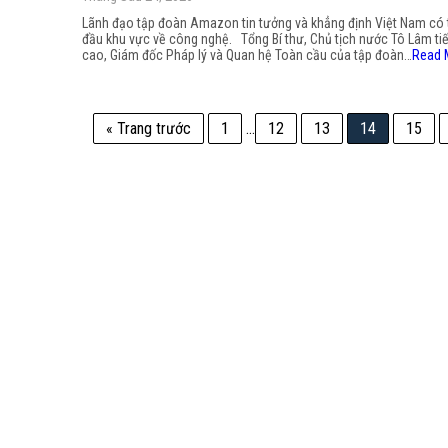
Lãnh đạo tập đoàn Amazon tin tưởng và khẳng định Việt Nam có 
đầu khu vực về công nghệ. Tổng Bí thư, Chủ tịch nước Tô Lâm ti
cao, Giám đốc Pháp lý và Quan hệ Toàn cầu của tập đoàn…
Read 
« Trang trước
1
…
12
13
14
15