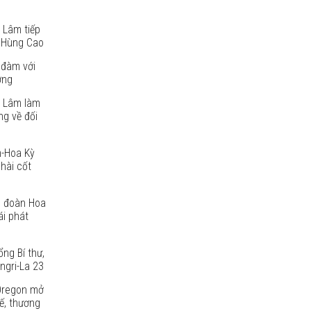
 Lâm tiếp
 Hùng Cao
 đàm với
ờng
ô Lâm làm
g về đối
m-Hoa Kỳ
 hài cốt
p đoàn Hoa
ái phát
ng Bí thư,
ngri-La 23
Oregon mở
ế, thương