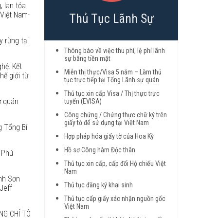
, lan tỏa
 Việt Nam-
Thủ Tục Lãnh Sự
y rừng tại
Thông báo về việc thu phí, lệ phí lãnh
sự bằng tiền mặt
hệ: Kết
Miễn thị thực/Visa 5 năm – Làm thủ
hế giới từ
tục trực tiếp tại Tổng Lãnh sự quán
Thủ tục xin cấp Visa / Thị thực trực
ự quán
tuyến (EVISA)
Công chứng / Chứng thực chữ ký trên
giấy tờ để sử dụng tại Việt Nam
g Tổng Bí
Hợp pháp hóa giấy tờ của Hoa Kỳ
Hồ sơ Công hàm Độc thân
 Phú
Thủ tục xin cấp, cấp đổi Hộ chiếu Việt
Nam
anh Sơn
Thủ tục đăng ký khai sinh
Jeff
Thủ tục cấp giấy xác nhận nguồn gốc
Việt Nam
NG CHÍ TÔ