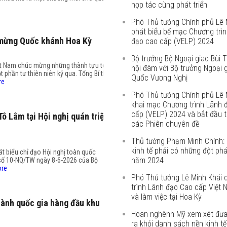
hợp tác cùng phát triển
Phó Thủ tướng Chính phủ Lê 
phát biểu bế mạc Chương trì
 mừng Quốc khánh Hoa Kỳ
đạo cao cấp (VELP) 2024
Bộ trưởng Bộ Ngoại giao Bùi
ệt Nam chúc mừng những thành tựu to
hội đàm với Bộ trưởng Ngoại 
 phần tư thiên niên kỷ qua. Tổng Bí thư
Quốc Vương Nghị
re
Phó Thủ tướng Chính phủ Lê 
khai mạc Chương trình Lãnh 
cấp (VELP) 2024 và bắt đầu 
ô Lâm tại Hội nghị quán triệt
các Phiên chuyên đề
Thủ tướng Phạm Minh Chính: 
kinh tế phải có những đột phá
át biểu chỉ đạo Hội nghị toàn quốc
năm 2024
ết số 10-NQ/TW ngày 8-6-2026 của Bộ
ore
Phó Thủ tướng Lê Minh Khái 
trình Lãnh đạo Cao cấp Việt
và làm việc tại Hoa Kỳ
hành quốc gia hàng đầu khu
Hoan nghênh Mỹ xem xét đưa
ra khỏi danh sách nền kinh tế 