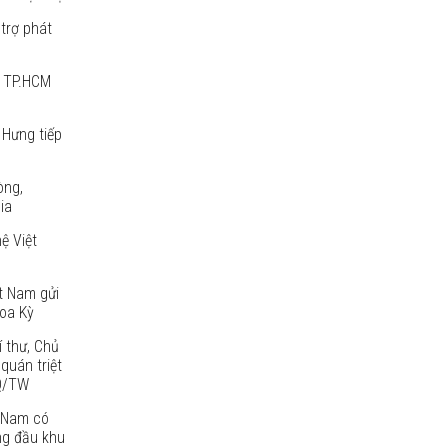
trợ phát
p TP.HCM
 Hưng tiếp
òng,
ia
ệ Việt
t Nam gửi
oa Kỳ
í thư, Chủ
quán triệt
NQ/TW
 Nam có
ng đầu khu