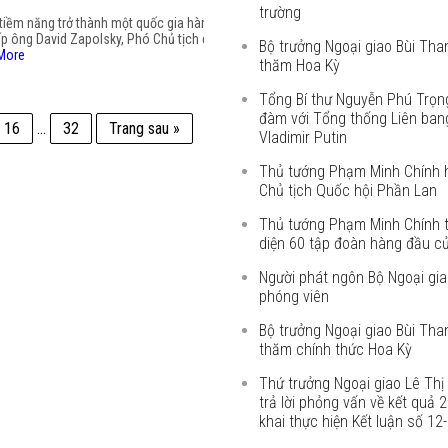
trường
tiềm năng trở thành một quốc gia hàng
ếp ông David Zapolsky, Phó Chủ tịch cấp
Bộ trưởng Ngoại giao Bùi Th
More
thăm Hoa Kỳ
Tổng Bí thư Nguyễn Phú Trọn
đàm với Tổng thống Liên ban
16
…
32
Trang sau »
Vladimir Putin
Thủ tướng Phạm Minh Chính h
Chủ tịch Quốc hội Phần Lan
Thủ tướng Phạm Minh Chính t
diện 60 tập đoàn hàng đầu c
Người phát ngôn Bộ Ngoại giao
phóng viên
Bộ trưởng Ngoại giao Bùi Th
thăm chính thức Hoa Kỳ
Thứ trưởng Ngoại giao Lê Th
trả lời phỏng vấn về kết quả 2
khai thực hiện Kết luận số 1