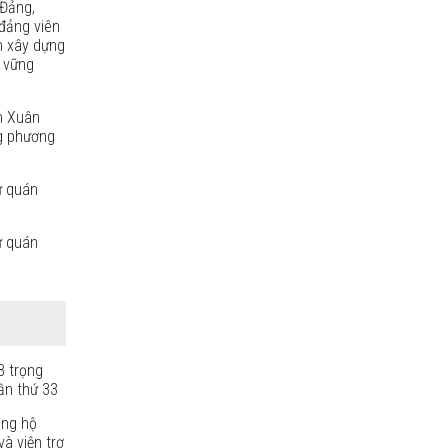
Đảng,
đảng viên
n xây dựng
, vững
h Xuân
g phương
ự quán
ự quán
3 trọng
ần thứ 33
ủng hộ
à viện trợ