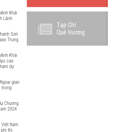
Minh Khái
nh Lãnh
Tạp Chí
Quê Hương
 Thanh Sơn
giao Trung
Minh Khái
đạo cao
tham dự
Ngoại giao
 trong
dự Chương
 Nam 2024
 Việt Nam
phi thị