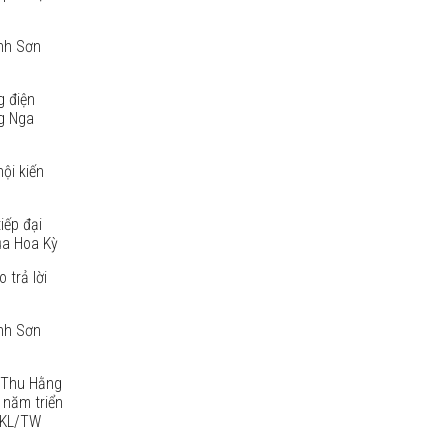
anh Sơn
g điện
g Nga
ội kiến
iếp đại
ủa Hoa Kỳ
 trả lời
anh Sơn
ị Thu Hằng
 năm triển
2-KL/TW