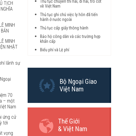
Thủ tục chuyển thi hài, di hài, tro cốt
Ủ TỊCH
về Việt Nam
 NGHĨA
Thủ tục ghi chú việc ly hôn đã tiến
hành ở nước ngoài
LÊ MINH
Thủ tục cấp giấy thông hành
 BẢN
Bảo hộ công dân và các trường hợp
LÊ MINH
khẩn cấp
VIỆN NHẬT
Biểu phí và Lệ phí
phí lãnh sự
 Ngoại
Bộ Ngoại Giao
Việt Nam
niệm 70
a – một
Việt Nam
ái ứng cử
Thế Giới
 tới
& Việt Nam
át vọng