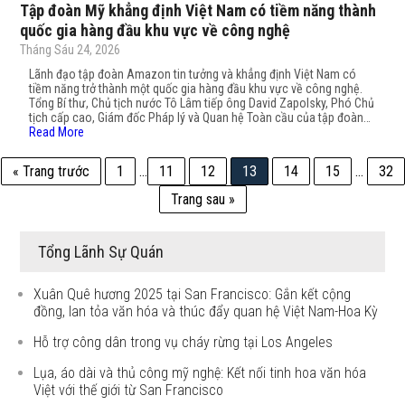
Tập đoàn Mỹ khẳng định Việt Nam có tiềm năng thành
quốc gia hàng đầu khu vực về công nghệ
Tháng Sáu 24, 2026
Lãnh đạo tập đoàn Amazon tin tưởng và khẳng định Việt Nam có
tiềm năng trở thành một quốc gia hàng đầu khu vực về công nghệ.
Tổng Bí thư, Chủ tịch nước Tô Lâm tiếp ông David Zapolsky, Phó Chủ
tịch cấp cao, Giám đốc Pháp lý và Quan hệ Toàn cầu của tập đoàn…
Read More
« Trang trước
1
…
11
12
13
14
15
…
32
Trang sau »
Tổng Lãnh Sự Quán
Xuân Quê hương 2025 tại San Francisco: Gắn kết cộng
đồng, lan tỏa văn hóa và thúc đẩy quan hệ Việt Nam-Hoa Kỳ
Hỗ trợ công dân trong vụ cháy rừng tại Los Angeles
Lụa, áo dài và thủ công mỹ nghệ: Kết nối tinh hoa văn hóa
Việt với thế giới từ San Francisco