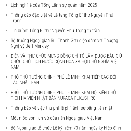
Lịch nghỉ lễ của Tổng Lãnh sự quán năm 2025
Thông cáo đặc biệt về Lễ tang Tổng Bí thư Nguyễn Phú
Trọng
Tin buồn: Tổng Bí thư Nguyễn Phú Trọng từ trần
Bộ trưởng Ngoại giao Bùi Thanh Sơn điện đàm với Thượng
Nghị sỹ Jeff Merkley
ĐIỆN VÀ THƯ CHÚC MỪNG ĐỒNG CHÍ TÔ LÂM ĐƯỢC BẦU GIỮ
CHỨC CHỦ TỊCH NƯỚC CỘNG HÒA XÃ HỘI CHỦ NGHĨA VIỆT
NAM
PHÓ THỦ TƯỚNG CHÍNH PHỦ LÊ MINH KHÁI TIẾP CÁC ĐỐI
TÁC NHẬT BẢN
PHÓ THỦ TƯỚNG CHÍNH PHỦ LÊ MINH KHÁI HỘI KIẾN CHỦ
TỊCH HẠ VIỆN NHẬT BẢN NUKAGA FUKUSHIRO
Thông báo về việc thu phí, lệ phí lãnh sự bằng tiền mặt
Một mốc son lịch sử của nền Ngoại giao Việt Nam
Bộ Ngoại giao tổ chức Lễ kỷ niệm 70 năm ngày ký Hiệp định