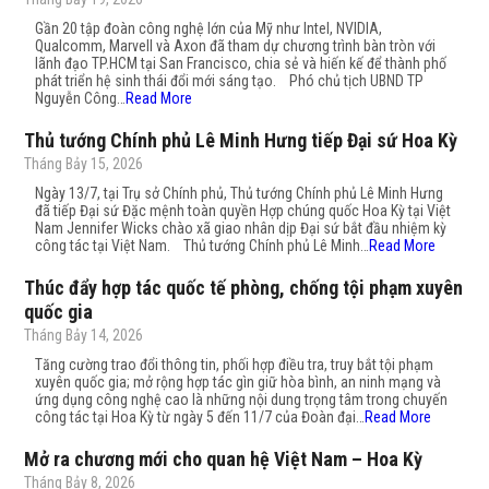
Gần 20 tập đoàn công nghệ lớn của Mỹ như Intel, NVIDIA,
Qualcomm, Marvell và Axon đã tham dự chương trình bàn tròn với
lãnh đạo TP.HCM tại San Francisco, chia sẻ và hiến kế để thành phố
phát triển hệ sinh thái đổi mới sáng tạo. Phó chủ tịch UBND TP
Nguyễn Công…
Read More
Thủ tướng Chính phủ Lê Minh Hưng tiếp Đại sứ Hoa Kỳ
Tháng Bảy 15, 2026
Ngày 13/7, tại Trụ sở Chính phủ, Thủ tướng Chính phủ Lê Minh Hưng
đã tiếp Đại sứ Đặc mệnh toàn quyền Hợp chúng quốc Hoa Kỳ tại Việt
Nam Jennifer Wicks chào xã giao nhân dịp Đại sứ bắt đầu nhiệm kỳ
công tác tại Việt Nam. Thủ tướng Chính phủ Lê Minh…
Read More
Thúc đẩy hợp tác quốc tế phòng, chống tội phạm xuyên
quốc gia
Tháng Bảy 14, 2026
Tăng cường trao đổi thông tin, phối hợp điều tra, truy bắt tội phạm
xuyên quốc gia; mở rộng hợp tác gìn giữ hòa bình, an ninh mạng và
ứng dụng công nghệ cao là những nội dung trọng tâm trong chuyến
công tác tại Hoa Kỳ từ ngày 5 đến 11/7 của Đoàn đại…
Read More
Mở ra chương mới cho quan hệ Việt Nam – Hoa Kỳ
Tháng Bảy 8, 2026