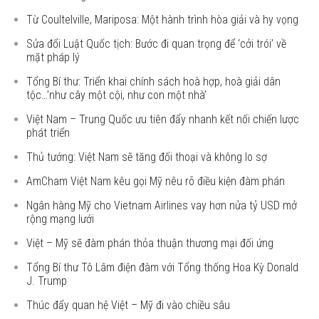
Từ Coultelville, Mariposa: Một hành trình hòa giải và hy vọng
Sửa đổi Luật Quốc tịch: Bước đi quan trọng để ‘cởi trói’ về
mặt pháp lý
Tổng Bí thư: Triển khai chính sách hoà hợp, hoà giải dân
tộc…’như cây một cội, như con một nhà’
Việt Nam – Trung Quốc ưu tiên đẩy nhanh kết nối chiến lược
phát triển
Thủ tướng: Việt Nam sẽ tăng đối thoại và không lo sợ
AmCham Việt Nam kêu gọi Mỹ nêu rõ điều kiện đàm phán
Ngân hàng Mỹ cho Vietnam Airlines vay hơn nửa tỷ USD mở
rộng mạng lưới
Việt – Mỹ sẽ đàm phán thỏa thuận thương mại đối ứng
Tổng Bí thư Tô Lâm điện đàm với Tổng thống Hoa Kỳ Donald
J. Trump
Thúc đẩy quan hệ Việt – Mỹ đi vào chiều sâu