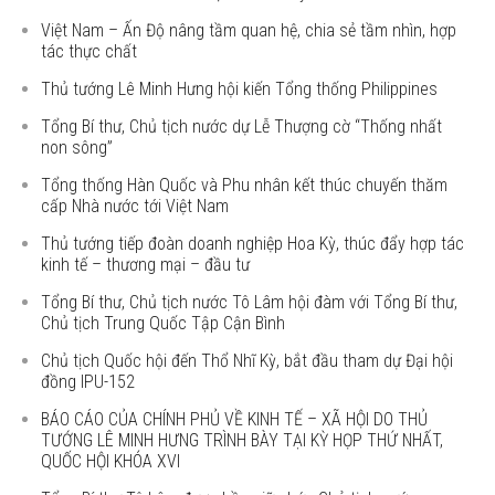
Việt Nam – Ấn Độ nâng tầm quan hệ, chia sẻ tầm nhìn, hợp
tác thực chất
Thủ tướng Lê Minh Hưng hội kiến Tổng thống Philippines
Tổng Bí thư, Chủ tịch nước dự Lễ Thượng cờ “Thống nhất
non sông”
Tổng thống Hàn Quốc và Phu nhân kết thúc chuyến thăm
cấp Nhà nước tới Việt Nam
Thủ tướng tiếp đoàn doanh nghiệp Hoa Kỳ, thúc đẩy hợp tác
kinh tế – thương mại – đầu tư
Tổng Bí thư, Chủ tịch nước Tô Lâm hội đàm với Tổng Bí thư,
Chủ tịch Trung Quốc Tập Cận Bình
Chủ tịch Quốc hội đến Thổ Nhĩ Kỳ, bắt đầu tham dự Đại hội
đồng IPU-152
BÁO CÁO CỦA CHÍNH PHỦ VỀ KINH TẾ – XÃ HỘI DO THỦ
TƯỚNG LÊ MINH HƯNG TRÌNH BÀY TẠI KỲ HỌP THỨ NHẤT,
QUỐC HỘI KHÓA XVI