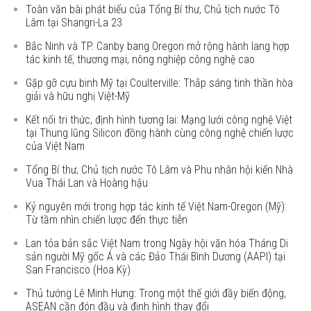
Toàn văn bài phát biểu của Tổng Bí thư, Chủ tịch nước Tô
Lâm tại Shangri-La 23
Bắc Ninh và TP. Canby bang Oregon mở rộng hành lang hợp
tác kinh tế, thương mại, nông nghiệp công nghệ cao
Gặp gỡ cựu binh Mỹ tại Coulterville: Thắp sáng tinh thần hòa
giải và hữu nghị Việt-Mỹ
Kết nối tri thức, định hình tương lai: Mạng lưới công nghệ Việt
tại Thung lũng Silicon đồng hành cùng công nghệ chiến lược
của Việt Nam
Tổng Bí thư, Chủ tịch nước Tô Lâm và Phu nhân hội kiến Nhà
Vua Thái Lan và Hoàng hậu
Kỷ nguyên mới trong hợp tác kinh tế Việt Nam-Oregon (Mỹ):
Từ tầm nhìn chiến lược đến thực tiễn
Lan tỏa bản sắc Việt Nam trong Ngày hội văn hóa Tháng Di
sản người Mỹ gốc Á và các Đảo Thái Bình Dương (AAPI) tại
San Francisco (Hoa Kỳ)
Thủ tướng Lê Minh Hưng: Trong một thế giới đầy biến động,
ASEAN cần đón đầu và định hình thay đổi