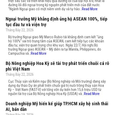
triệt sâu sắc và triển khai hiệu quả đường lối của Đại hội XIV, nhất là
đường lối đối ngoại trong kỷ nguyên phát triển mới của đất nước.
“Ngành Ngoại giao có một niềm vinh dự và tự hào…
Read More
Ngoại trưởng Mỹ khẳng định ủng hộ ASEAN 100%, tiếp
tục đầu tư và viện trợ
Tháng Bảy 22, 2026
Bộ trưởng Ngoại giao Mỹ Marco Rubio tái khẳng định cam kết “ủng
hộ 100%” vai trò trung tâm của ASEAN; cam kết tiếp tục các khoản
đầu tư, viện trợ quan trọng cho khu vực. Ngày 22/7, Hội nghị Bộ
trưởng Ngoại giao ASEAN – Mỹ diễn ra tại Manila, Philippines, do
Campuchia và…
Read More
Bộ Nông nghiệp Hoa Kỳ sẽ tài trợ phát triển chuỗi cá rô
phi Việt Nam
Tháng Bảy 22, 2026
Cục Thủy sản và Kiểm ngư (Bộ Nông nghiệp và Môi trường) đang xây
dựng dự thảo Dự án phát triển chuỗi giá trị nuôi trồng thủy sản Hoa
Kỳ – Việt Nam (FAST-V) với tổng vốn dự kiến hơn 15,6 triệu USD từ
nguồn tài trợ của Bộ Nông nghiệp Hoa Kỳ (USDA) và…
Read More
Doanh nghiệp Mỹ hiến kế giúp TP.HCM xây hệ sinh thái
AI, bán dẫn
Tháng Bảy 19, 2026