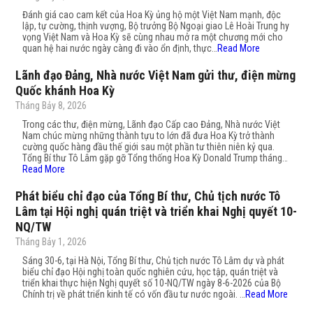
Đánh giá cao cam kết của Hoa Kỳ ủng hộ một Việt Nam mạnh, độc
lập, tự cường, thịnh vượng, Bộ trưởng Bộ Ngoại giao Lê Hoài Trung hy
vọng Việt Nam và Hoa Kỳ sẽ cùng nhau mở ra một chương mới cho
quan hệ hai nước ngày càng đi vào ổn định, thực…
Read More
Lãnh đạo Đảng, Nhà nước Việt Nam gửi thư, điện mừng
Quốc khánh Hoa Kỳ
Tháng Bảy 8, 2026
Trong các thư, điện mừng, Lãnh đạo Cấp cao Đảng, Nhà nước Việt
Nam chúc mừng những thành tựu to lớn đã đưa Hoa Kỳ trở thành
cường quốc hàng đầu thế giới sau một phần tư thiên niên kỷ qua.
Tổng Bí thư Tô Lâm gặp gỡ Tổng thống Hoa Kỳ Donald Trump tháng…
Read More
Phát biểu chỉ đạo của Tổng Bí thư, Chủ tịch nước Tô
Lâm tại Hội nghị quán triệt và triển khai Nghị quyết 10-
NQ/TW
Tháng Bảy 1, 2026
Sáng 30-6, tại Hà Nội, Tổng Bí thư, Chủ tịch nước Tô Lâm dự và phát
biểu chỉ đạo Hội nghị toàn quốc nghiên cứu, học tập, quán triệt và
triển khai thực hiện Nghị quyết số 10-NQ/TW ngày 8-6-2026 của Bộ
Chính trị về phát triển kinh tế có vốn đầu tư nước ngoài. …
Read More